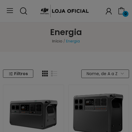
0
Energia
Início
Energia
Filtros
Nome, de A a Z