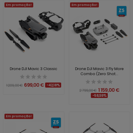
Em promoção!
Em promoção!
Drone DJI Mavic 3 Classic
Drone DJI Mavic 3 Fly More
Combo (Zero Shot...
699,00 €
1 209,00 €
-42,18%
1 159,00 €
2 799,00 €
-58,59%
Em promoção!