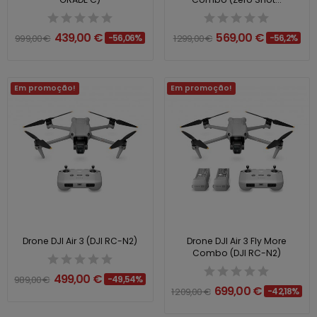
439,00 €
569,00 €
999,00 €
-56,06%
1 299,00 €
-56,2%
Em promoção!
Em promoção!
Drone DJI Air 3 (DJI RC-N2)
Drone DJI Air 3 Fly More
Combo (DJI RC-N2)
499,00 €
989,00 €
-49,54%
699,00 €
1 209,00 €
-42,18%