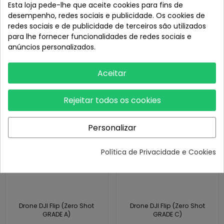
Esta loja pede-lhe que aceite cookies para fins de
desempenho, redes sociais e publicidade. Os cookies de
redes sociais e de publicidade de terceiros são utilizados
Drone DJI Flip
Drone DJI Flip (DJI RC-2)
para lhe fornecer funcionalidades de redes sociais e
anúncios personalizados.
359,00 €
519,00 €
Aceitar
Em promoção!
Em promoção!
Rejeitar todos os cookies
Personalizar
Política de Privacidade e Cookies
Drone DJI Flip (Zero Shot
Drone DJI Flip (Zero Shot
GRADE A)
GRADE C)