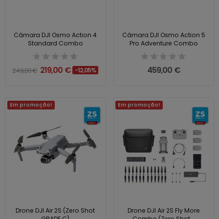
Câmara DJI Osmo Action 4
Câmara DJI Osmo Action 5
Standard Combo
Pro Adventure Combo
219,00 €
459,00 €
249,00 €
-12,05%
Em promoção!
Em promoção!
Drone DJI Air 2S (Zero Shot
Drone DJI Air 2S Fly More
GRADE C)
Combo (Zero Shot...