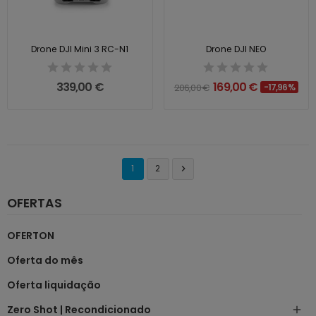
Drone DJI Mini 3 RC-N1
Drone DJI NEO
339,00 €
169,00 €
206,00 €
-17,96%
1
2

OFERTAS
OFERTON
Oferta do mês
Oferta liquidação
Zero Shot | Recondicionado
