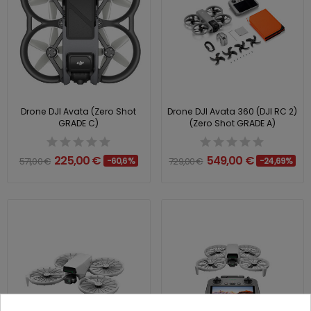
Drone DJI Avata (Zero Shot
Drone DJI Avata 360 (DJI RC 2)
GRADE C)
(Zero Shot GRADE A)
225,00 €
549,00 €
571,00 €
-60,6%
729,00 €
-24,69%