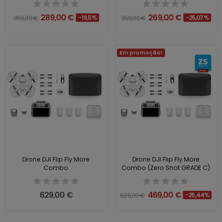
289,00 €
269,00 €
359,00 €
-19,5%
359,00 €
-25,07%
Em promoção!
Drone DJI Flip Fly More
Drone DJI Flip Fly More
Combo
Combo (Zero Shot GRADE C)
629,00 €
469,00 €
629,00 €
-25,44%