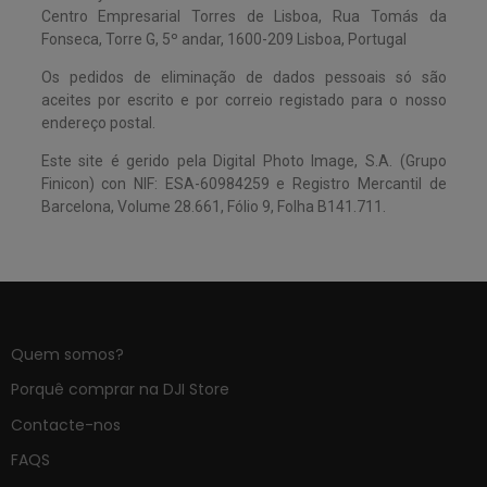
Centro Empresarial Torres de Lisboa, Rua Tomás da
Fonseca, Torre G, 5º andar, 1600-209 Lisboa, Portugal
Os pedidos de eliminação de dados pessoais só são
aceites por escrito e por correio registado para o nosso
endereço postal.
Este site é gerido pela Digital Photo Image, S.A. (Grupo
Finicon) con NIF: ESA-60984259 e Registro Mercantil de
Barcelona, Volume 28.661, Fólio 9, Folha B141.711.
Quem somos?
Porquê comprar na DJI Store
Contacte-nos
FAQS