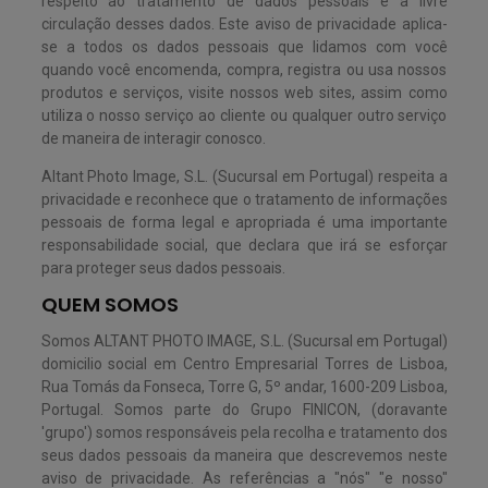
respeito ao tratamento de dados pessoais e à livre
circulação desses dados. Este aviso de privacidade aplica-
se a todos os dados pessoais que lidamos com você
quando você encomenda, compra, registra ou usa nossos
produtos e serviços, visite nossos web sites, assim como
utiliza o nosso serviço ao cliente ou qualquer outro serviço
de maneira de interagir conosco.
Altant Photo Image, S.L. (Sucursal em Portugal) respeita a
privacidade e reconhece que o tratamento de informações
pessoais de forma legal e apropriada é uma importante
responsabilidade social, que declara que irá se esforçar
para proteger seus dados pessoais.
QUEM SOMOS
Somos ALTANT PHOTO IMAGE, S.L. (Sucursal em Portugal)
domicilio social em Centro Empresarial Torres de Lisboa,
Rua Tomás da Fonseca, Torre G, 5º andar, 1600-209 Lisboa,
Portugal. Somos parte do Grupo FINICON, (doravante
'grupo') somos responsáveis pela recolha e tratamento dos
seus dados pessoais da maneira que descrevemos neste
aviso de privacidade. As referências a "nós" "e nosso"