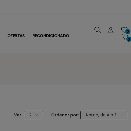
0
OFERTAS
RECONDICIONADO
0
Ver:
2
Ordenar por:
Nome, de A a Z