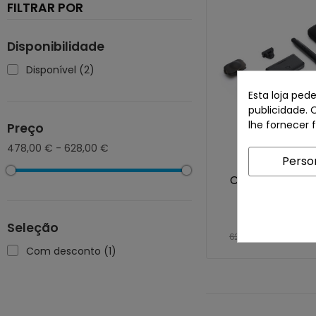
FILTRAR POR
Disponibilidade
Disponível
(2)
Esta loja ped
publicidade. 
lhe fornecer 
Preço
478,00 € - 628,00 €
Perso
Câmara DJI Os
Adventure 
Seleção
459,00 
628,00 €
Com desconto
(1)