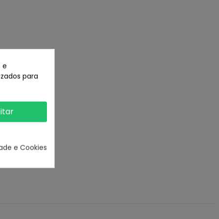
 e
lizados para
itar
dade e Cookies