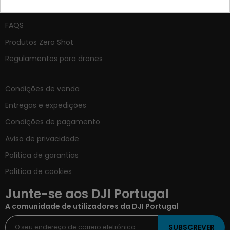
Contacte-nos
FAQS
Produtos Zero Shot
Regulamentos para drones
Condições de venda
Entregas e expedições
Condições de pagamento
Aviso de privacidade
Política de garantias
Política de cookies
Junte-se aos DJI Portugal
A comunidade de utilizadores da DJI Portugal
SUBSCREVER