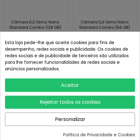
Câmara DJI Osmo Nano
Câmara DJI Osmo Nano
Standard Combo (128 GB)
Standard Combo (64 GB)
Esta loja pede-lhe que aceite cookies para fins de
321,00 €
289,00 €
desempenho, redes sociais e publicidade. Os cookies de
redes sociais e de publicidade de terceiros são utilizados
para lhe fornecer funcionalidades de redes sociais e
anúncios personalizados.
DJI OSMO NANO
Aceitar
Rejeitar todos os cookies
Personalizar
Quem somos?
Política de Privacidade e Cookies
Porquê comprar na DJI Store