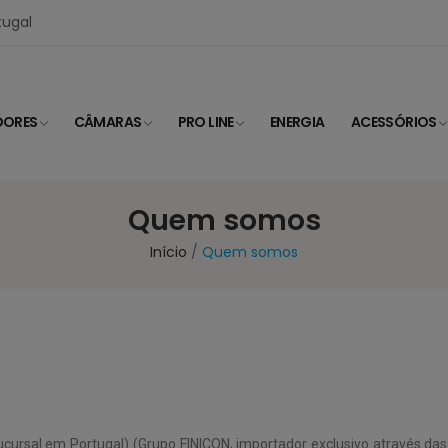
tugal
DORES
CÂMARAS
PRO LINE
ENERGIA
ACESSÓRIOS
Quem somos
Início
Quem somos
(Sucursal em Portugal) (Grupo FINICON, importador exclusivo através d