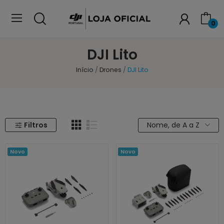
0
DJI Lito
Início
Drones
DJI Lito
Filtros
Nome, de A a Z
Novo
Novo