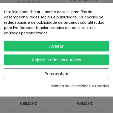
429,00 €
Esta loja pede-lhe que aceite cookies para fins de
689,00 €
desempenho, redes sociais e publicidade. Os cookies de
redes sociais e de publicidade de terceiros são utilizados
para lhe fornecer funcionalidades de redes sociais e
Novo
Novo
anúncios personalizados.
Aceitar
Rejeitar todos os cookies
Personalizar
Drone DJI Lito X1 Fly More
Drone DJI Lito X1 Fly More
Política de Privacidade e Cookies
Combo (DJI RC-N3)
Combo Plus (DJI RC 2)
589,00 €
769,00 €