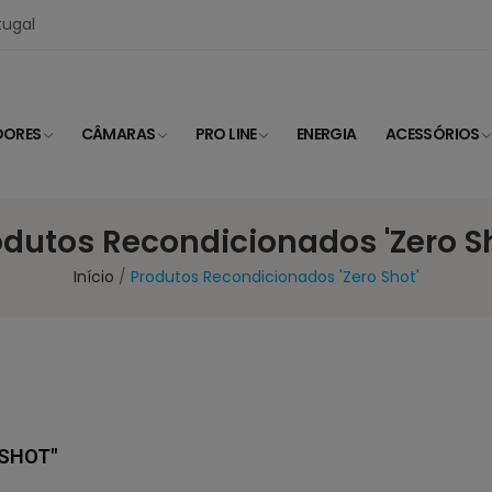
tugal
DORES
CÂMARAS
PRO LINE
ENERGIA
ACESSÓRIOS
odutos Recondicionados 'Zero Sh
Início
Produtos Recondicionados 'Zero Shot'
SHOT"