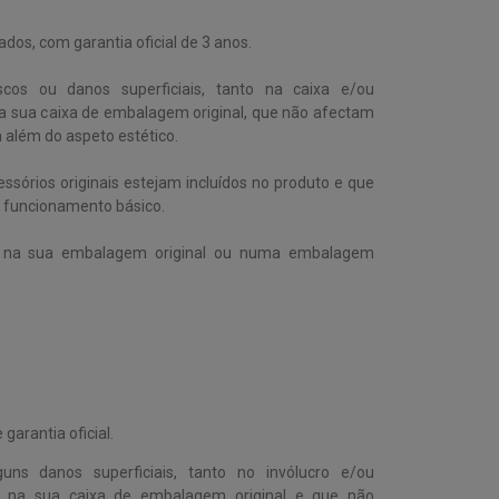
dos, com garantia oficial de 3 anos.
cos ou danos superficiais, tanto na caixa e/ou
 sua caixa de embalagem original, que não afectam
 além do aspeto estético.
ssórios originais estejam incluídos no produto e que
u funcionamento básico.
e na sua embalagem original ou numa embalagem
garantia oficial.
s danos superficiais, tanto no invólucro e/ou
na sua caixa de embalagem original e que não