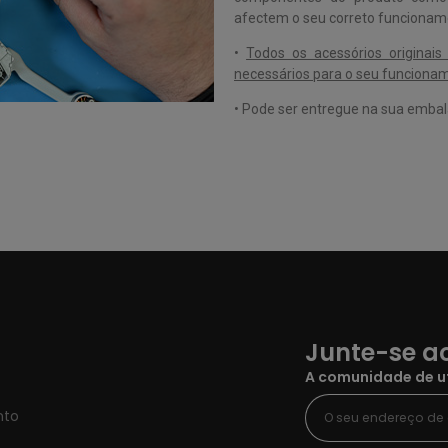
afectem o seu correto funcioname
•
Todos os acessórios originai
necessários para o seu funcionam
•
Pode ser entregue na sua emba
Junte-se ao
A comunidade de ut
nto