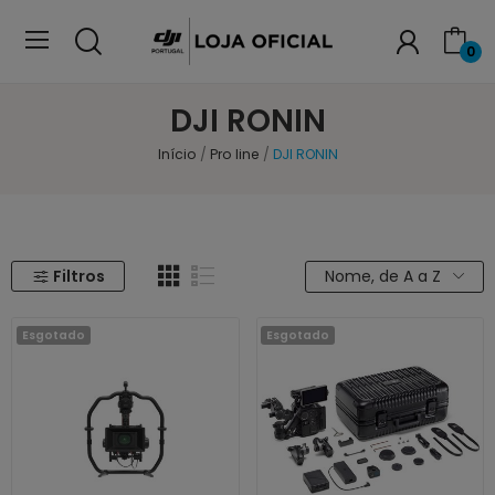
0
DJI RONIN
Início
Pro line
DJI RONIN
Filtros
Nome, de A a Z
Esgotado
Esgotado