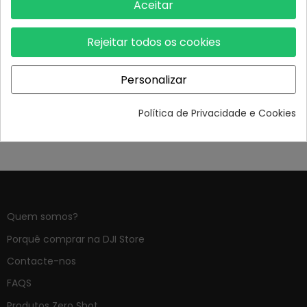
Axis Cinema...
Aceitar
9 961,00 €
Fora de stock
Rejeitar todos os cookies
Personalizar
DJI RONIN
Política de Privacidade e Cookies
Quem somos?
Porquê comprar na DJI Store
Contacte-nos
FAQS
Produtos Zero Shot