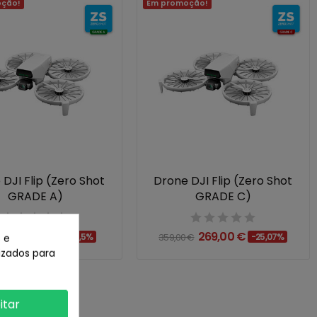
ção!
Em promoção!
DJI Flip (Zero Shot
Drone DJI Flip (Zero Shot
GRADE A)
GRADE C)
289,00 €
269,00 €
 e
0 €
-19,5%
359,00 €
-25,07%
lizados para
itar