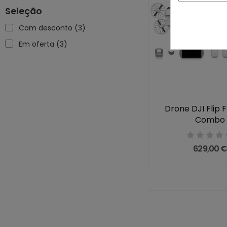
Seleção
Com desconto
(3)
Em oferta
(3)
Drone DJI Flip 
Combo
629,00 