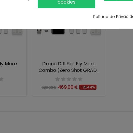
cookies
Política de Privaci
Fly More
Drone DJI Flip Fly More
Combo (Zero Shot GRADE
C)
€
469,00 €
629,00 €
-25,44%