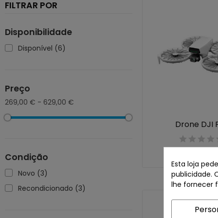
FILTRAR POR
Disponibilidade
Disponível
(6)
Preço
269,00 € - 629,00 €
Drone DJI F
359,00 
Condição
Esta loja ped
Novo
(3)
publicidade. 
lhe fornecer 
Recondicionado
(3)
Perso