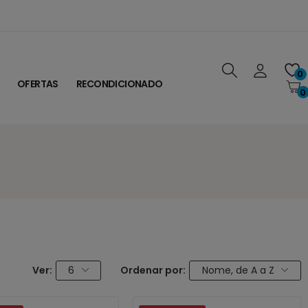
0
OFERTAS
RECONDICIONADO
0
Ver:
6
Ordenar por:
Nome, de A a Z