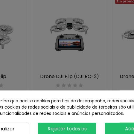
Em promo
lip
Drone DJI Flip (DJI RC-2)
Drone 
€
519,00 €
e-lhe que aceite cookies para fins de desempenho, redes sociais
359,0
Os cookies de redes sociais e de publicidade de terceiros são uti
funcionalidades de redes sociais e anúncios personalizados.
Em promoção!
nalizar
Rejeitar todos os
Ace