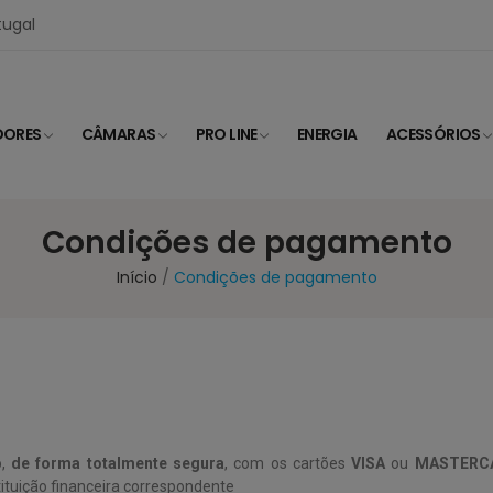
tugal
DORES
CÂMARAS
PRO LINE
ENERGIA
ACESSÓRIOS
Condições de pagamento
Início
Condições de pagamento
o,
de forma totalmente segura
, com os cartões
VISA
ou
MASTERC
tituição financeira correspondente