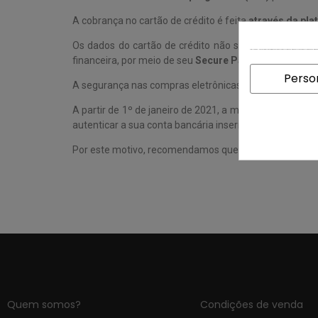
A cobrança no cartão de crédito é feita
através da pla
Os dados do cartão de crédito não são registrados 
Esta loja pede-lhe que aceite cookies para fins de desempenho, redes sociais e publicidade. Os cookies de redes sociais e de publicidade de t
financeira, por meio de seu
Secure Payment Gateway
.
Perso
A segurança nas compras eletrônicas é
garantida pel
A partir de 1º de janeiro de 2021, a maioria dos cartõe
autenticar a sua conta bancária inserindo um código o
Por este motivo, recomendamos que tenha consigo o se
Quem somos?
Condições de venda