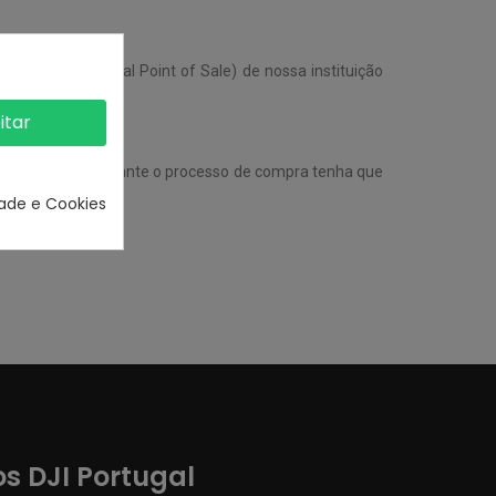
S virtual
(Terminal Point of Sale) de nossa instituição
itar
 é possível que durante o processo de compra tenha que
seu cartão.
dade e Cookies
s DJI Portugal