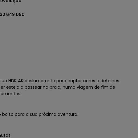
 devolução
932 649 090
deo HDR 4K deslumbrante para captar cores e detalhes
Quer esteja a passear na praia, numa viagem de fim de
momentos.
o bolso para a sua próxima aventura.
nutos