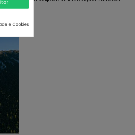
itar
s.
dade e Cookies