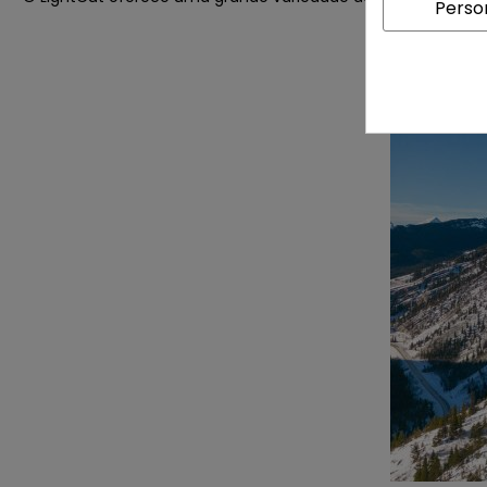
Perso
e ver