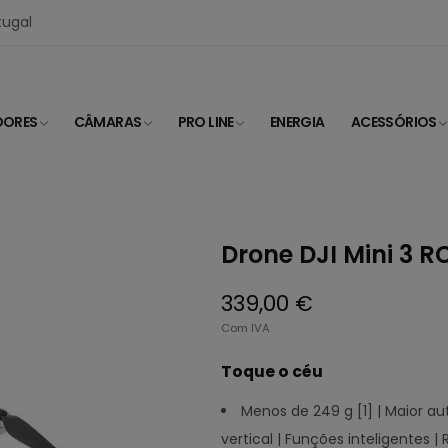
tugal
DORES
CÂMARAS
PRO LINE
ENERGIA
ACESSÓRIOS
Drone DJI Mini 3 R
339,00 €
Com IVA
Toque o céu
Menos de 249 g [1] | Maior au
vertical | Funções inteligentes |