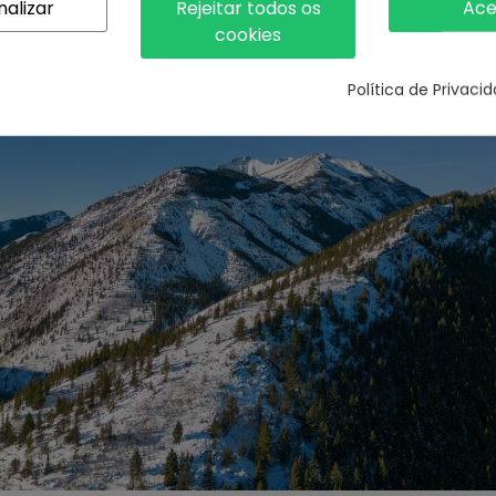
nalizar
Rejeitar todos os
Ace
ticais para resultados épicos prontos a partilhar nas redes sociai
cookies
Política de Privaci