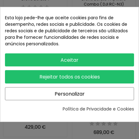
Combo ( DJI RC-N3)
349,00 €
Esta loja pede-lhe que aceite cookies para fins de
489,00 €
desempenho, redes sociais e publicidade. Os cookies de
redes sociais e de publicidade de terceiros são utilizados
para lhe fornecer funcionalidades de redes sociais e
Novo
Novo
anúncios personalizados.
Aceitar
Rejeitar todos os cookies
Personalizar
Política de Privacidade e Cookies
Drone DJI Lito X1
Drone DJI Lito X1 Fly More
Combo (DJI RC 2)
429,00 €
689,00 €