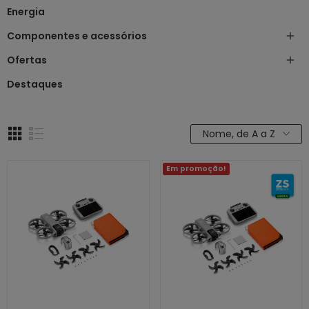
Energia
Componentes e acessórios

Ofertas

Destaques
Nome, de A a Z
Em promoção!