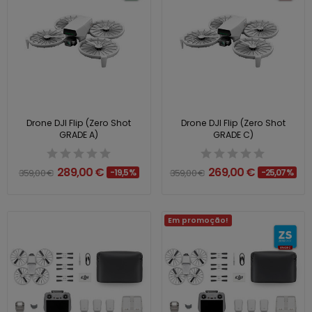
Drone DJI Flip (Zero Shot
Drone DJI Flip (Zero Shot
GRADE A)
GRADE C)
289,00 €
269,00 €
359,00 €
-19,5%
359,00 €
-25,07%
Em promoção!